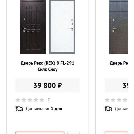
Цилиндр 
с вертушком
Размер проема 
900±10 х 2080±10 мм
Дверь Рекс (REX) 8 FL-291
Дверь Рекс 
Силк Сноу
В
39 800 ₽
39 
0
Доставка:
от 1 дня
Доставка