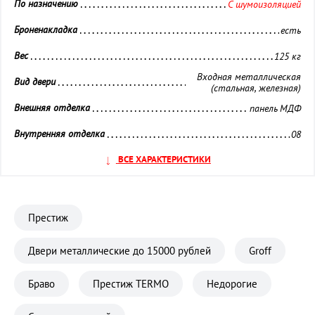
По назначению 
С шумоизоляцией
Броненакладка 
есть
Вес 
125 кг
Входная металлическая
Вид двери 
(стальная, железная)
Внешняя отделка 
панель МДФ
Внутренняя отделка 
08
Глазок 
ВСЕ ХАРАКТЕРИСТИКИ
установлен
Замок дополнительный 
Kale (Сувальдный)
Замок основной 
Kale (Цилиндровый)
Престиж
Звуко- и Теплоизоляция 
повышенная
Двери металлические до 15000 рублей
Groff
Кол-во контуров уплотнения 
3 контура
Браво
Престиж TERMO
Недорогие
Ночная задвижка 
установлена