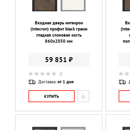
Входная дверь интекрон
Вх
(intecron) профит black гранж
(int
гладкая слоновая кость
860х2050 мм
поп
59 851 ₽
0
Доставка:
от 1 дня
КУПИТЬ