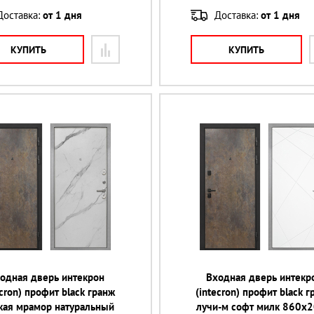
Доставка:
от 1 дня
Доставка:
от 1 дня
КУПИТЬ
КУПИТЬ
одная дверь интекрон
Входная дверь интекр
ecron) профит black гранж
(intecron) профит black 
кая мрамор натуральный
лучи-м софт милк 860х