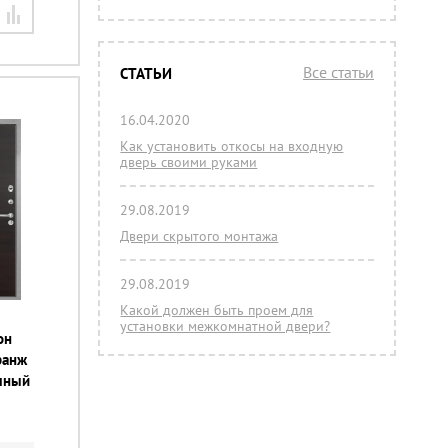
Все статьи
СТАТЬИ
16.04.2020
Как установить откосы на входную
дверь своими руками
29.08.2019
Двери скрытого монтажа
29.08.2019
Какой должен быть проем для
установки межкомнатной двери?
он
гранж
ечный