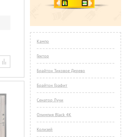
Кампо
Гектор
Брайтон Тиковое Дерево
Брайтон Графит
Сенатор Лучи
Олимпия Black 4К
Колизей