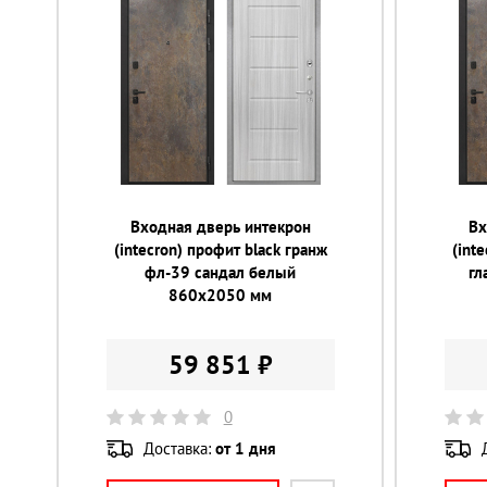
Входная дверь интекрон
Вх
(intecron) профит black гранж
(int
фл-39 сандал белый
гл
860х2050 мм
59 851 ₽
0
Доставка:
от 1 дня