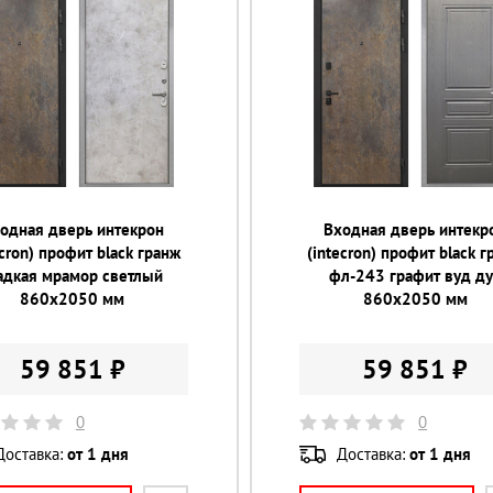
одная дверь интекрон
Входная дверь интекр
ecron) профит black гранж
(intecron) профит black 
адкая мрамор светлый
фл-243 графит вуд д
860х2050 мм
860х2050 мм
59 851 ₽
59 851 ₽
0
0
Доставка:
от 1 дня
Доставка:
от 1 дня