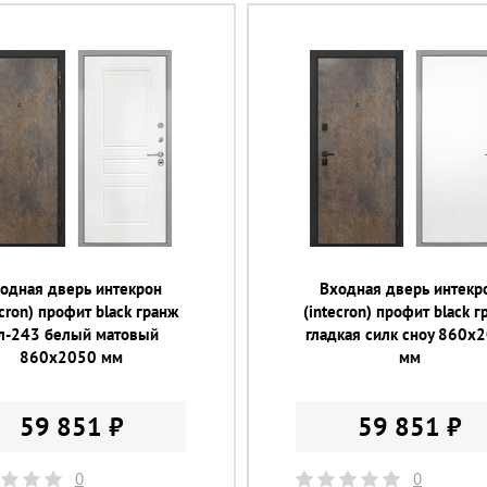
одная дверь интекрон
Входная дверь интекр
ecron) профит black гранж
(intecron) профит black 
л-243 белый матовый
гладкая силк сноу 860х
860х2050 мм
мм
59 851 ₽
59 851 ₽
0
0