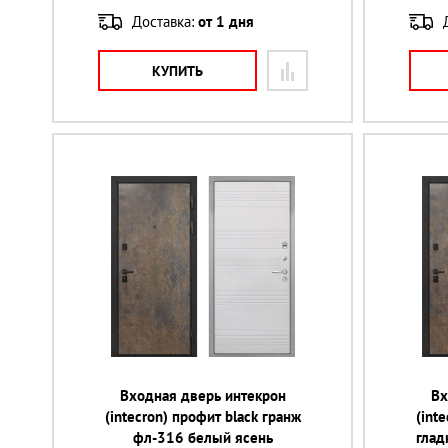
Доставка:
от 1 дня
КУПИТЬ
Входная дверь интекрон
Вх
(intecron) профит black гранж
(int
фл-316 белый ясень
глад