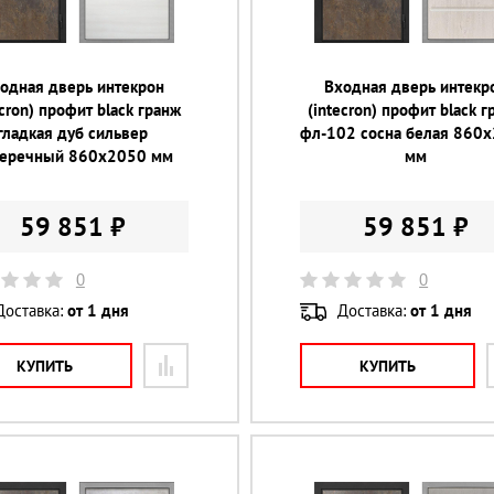
одная дверь интекрон
Входная дверь интекр
ecron) профит black гранж
(intecron) профит black 
гладкая дуб сильвер
фл-102 сосна белая 860
еречный 860х2050 мм
мм
59 851 ₽
59 851 ₽
0
0
Доставка:
от 1 дня
Доставка:
от 1 дня
КУПИТЬ
КУПИТЬ