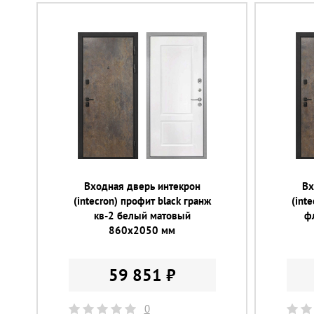
Входная дверь интекрон
Вх
(intecron) профит black гранж
(int
кв-2 белый матовый
ф
860х2050 мм
59 851 ₽
0