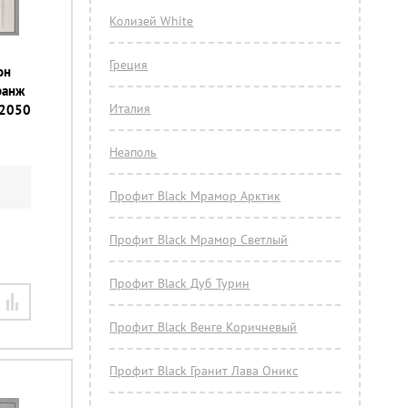
Колизей White
Греция
он
гранж
Италия
х2050
Неаполь
Профит Black Мрамор Арктик
Профит Black Мрамор Светлый
Профит Black Дуб Турин
Профит Black Венге Коричневый
Профит Black Гранит Лава Оникс