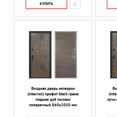
КУПИТЬ
Входная дверь интекрон
Вх
(intecron) профит black гранж
(int
гладкая дуб тоскано
лучи
поперечный 860х2050 мм