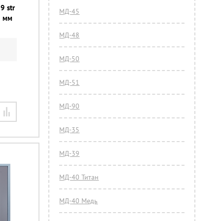
9 str
МД-45
0 мм
МД-48
МД-50
МД-51
МД-90
МД-35
МД-39
МД-40 Титан
МД-40 Медь