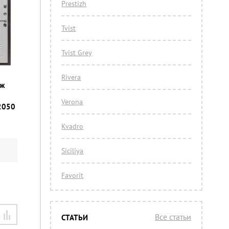
Prestizh
Tvist
Tvist Grey
Rivera
иж
Verona
2050
Kvadro
Siciliya
Favorit
Все статьи
СТАТЬИ