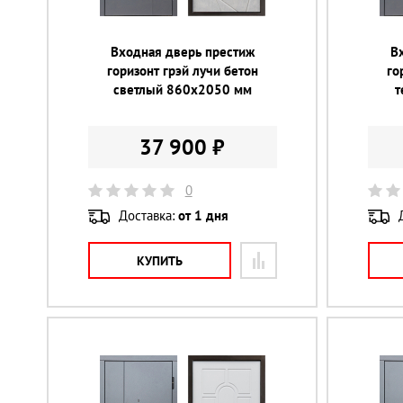
Входная дверь престиж
В
горизонт грэй лучи бетон
го
светлый 860х2050 мм
т
37 900 ₽
0
Доставка:
от 1 дня
КУПИТЬ