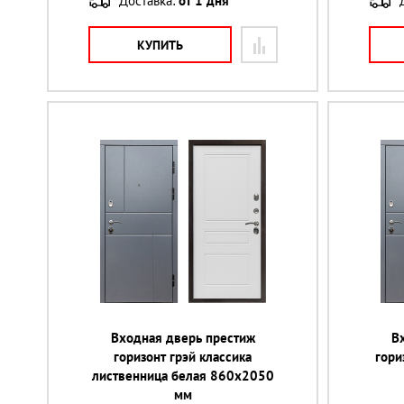
Доставка:
от 1 дня
КУПИТЬ
Входная дверь престиж
В
горизонт грэй классика
гори
лиственница белая 860х2050
мм