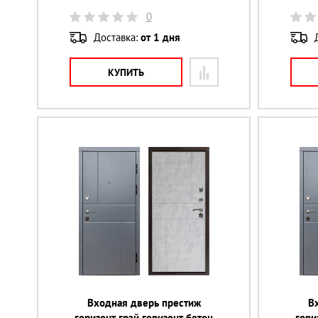
0
Доставка:
от 1 дня
КУПИТЬ
Входная дверь престиж
В
горизонт грэй горизонт бетон
гори