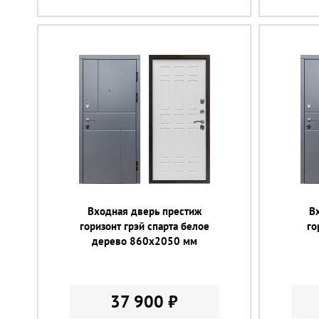
Входная дверь престиж
В
горизонт грэй спарта белое
го
дерево 860х2050 мм
37 900 ₽