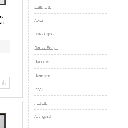
Стандарт
иж
Арка
он
м
Линия Грэй
Линия Браун
Престиж
Премиум
Медь
Графит
Avangard