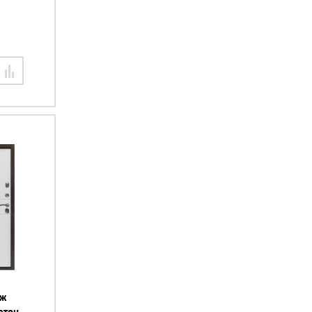
иж
етон