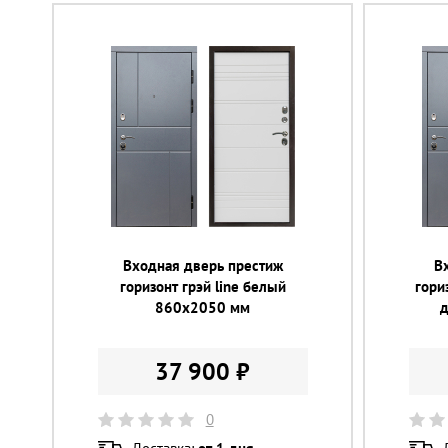
Входная дверь престиж
В
горизонт грэй line белый
гори
860х2050 мм
37 900 ₽
0