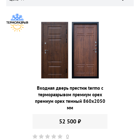
Входная дверь престиж termo с
терморазрывом премиум орех
премиум орех темный 860х2050
мм
52 500 ₽
0