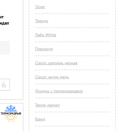
Silver
нт
Трендо
андал
Лайн White
Платинум
Classic шагрень черная
Classic антик медь
Лондон с терморазрывом
Термо магнит
Гранд