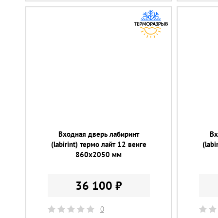
Входная дверь лабиринт
Вх
(labirint) термо лайт 12 венге
(lab
860х2050 мм
36 100 ₽
0