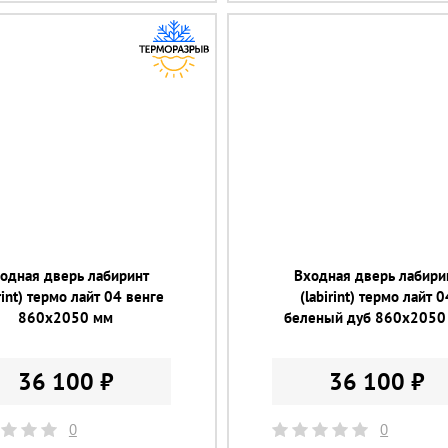
одная дверь лабиринт
Входная дверь лабири
irint) термо лайт 04 венге
(labirint) термо лайт 0
860х2050 мм
беленый дуб 860х2050
36 100 ₽
36 100 ₽
0
0