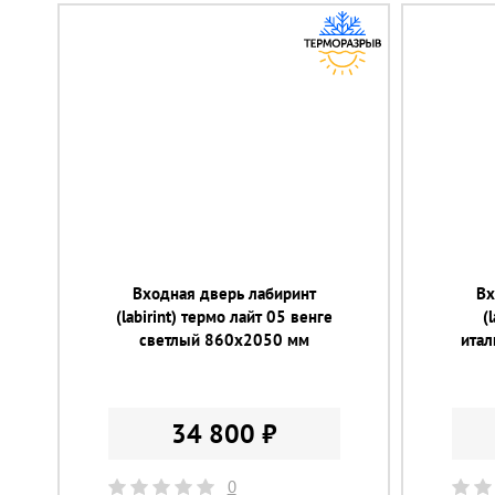
Входная дверь лабиринт
Вх
(labirint) термо лайт 05 венге
(
светлый 860х2050 мм
ита
34 800 ₽
0