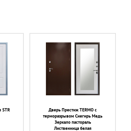
я STR
Дверь Престиж TERMO с
терморазрывом Снегирь Медь
Зеркало пастораль
Лиственница белая