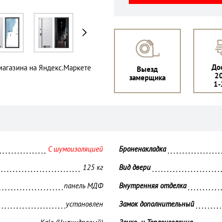
До
Выезд
2
замерщика
1-
С шумоизоляцией
Броненакладка 
125 кг
Вид двери 
панель МДФ
Внутренняя отделка 
установлен
Замок дополнительный 