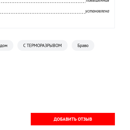
повышенная
установлена
Лабиринт
860х2050 мм
Россия
 дом
С ТЕРМОРАЗРЫВОМ
Браво
1,8 мм
базальтовая плита Knauf 100 мм
Венге
с вертушком
ДОБАВИТЬ ОТЗЫВ