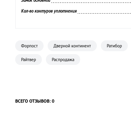
Замок основной 
Кол-во контуров уплотнения 
Петли 
Противосъёмные штыри 
Ребра жесткости 
Форпост
Дверной континент
Ратибор
Толщина внутренней панели 
Райтвер
Распродажа
Толщина полотна 
Цвет внешней отделки 
Цвет фурнитуры 
Размер проема 
ВСЕГО ОТЗЫВОВ: 0