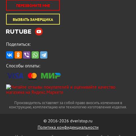
ПЕРЕЗВОНИТЕ МНЕ
Толщина металла 
1,8 мм
ВЫЗВАТЬ ЗАМЕРЩИКА
Толщина полотна 
120 мм
Утепление 
минеральная плита
Поделиться:
Утепление коробки 
минераловатная плита
Цвет внешней отделки 
Черный кварц
Способы оплаты:
Цвет фурнитуры 
хром
Цилиндр 
с вертушком
Цвет внутренней отделки 
Силк Сноу
Толщина внутренней отделки 
16 мм
Производитель оставляет за собой право вносить изменения в
конструкцию, комплектацию или технологию изготовления изделия.
Внутренняя отделка 
Лайн
© 2016-2026 dveristop.ru
Политика конфиденциальности