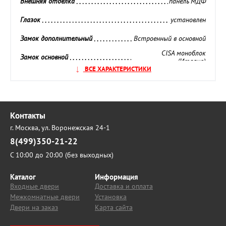
Внешняя отделка 
панель МДФ
Глазок 
установлен
Замок дополнительный 
Встроенный в основной
CISA моноблок
Замок основной 
(Италия)
ВСЕ ХАРАКТЕРИСТИКИ
Звуко- и Теплоизоляция 
повышенная
Кол-во контуров уплотнения 
3 контура
Ночная задвижка 
установлена
Контакты
г. Москва,
ул. Воронежская 24-1
Петли 
3 петли
8(499)350-21-22
Производитель 
Стоп
С 10:00 до 20:00 (без выходных)
Противосъёмные штыри 
есть
Каталог
Информация
Входные двери
Доставка и оплата
Ребра жесткости 
есть
Межкомнатные двери
Установка
Страна 
Россия
Двери на заказ
Карта сайта
Толщина внешней панели 
16 мм