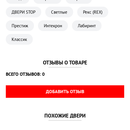
Замок дополнительный 
Сувальдный
ДВЕРИ STOP
Светлые
Рекс (REX)
Замок основной 
Цилиндровый
Кол-во контуров уплотнения 
2 контура
Престиж
Интекрон
Лабиринт
Материал полотна 
Металл
Классик
Ночная задвижка 
установлена
Петли 
2 петли
ОТЗЫВЫ О ТОВАРЕ
Производитель 
Стоп
ВСЕГО ОТЗЫВОВ: 0
Противосъёмные штыри 
есть
Размер дверного блока 
860х2050 мм
ДОБАВИТЬ ОТЗЫВ
Размер проема 
900±10 х 2080±10 мм
Страна 
Китай
ПОХОЖИЕ ДВЕРИ
Толщина внутренней панели 
8 мм