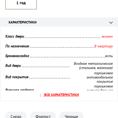
1 год
ХАРАКТЕРИСТИКИ
Класс двери 
эконом
По назначению 
В квартиру
Броненакладка 
есть
Входная металлическая
Вид двери 
(стальная, железная)
порошковое
Вид покрытия 
антивандальное
покрытие
порошковое
Внешняя отделка 
антивандальное
покрытие
ВСЕ ХАРАКТЕРИСТИКИ
Внутренняя отделка 
панель МДФ
Глазок 
установлен
Снедо
Форпост
Черные