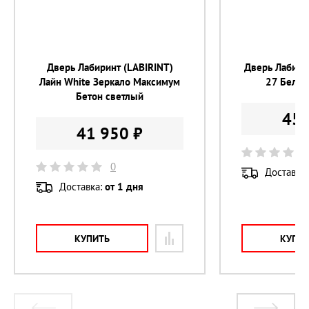
Цвет фурнитуры 
хром
Цилиндр 
с вертушком
Дверь Лабиринт (LABIRINT)
Дверь Лабирин
Лайн White Зеркало Максимум
27 Белый
Бетон светлый
45 
41 950 ₽
0
Доставка
Доставка:
от 1 дня
КУПИТЬ
КУПИ