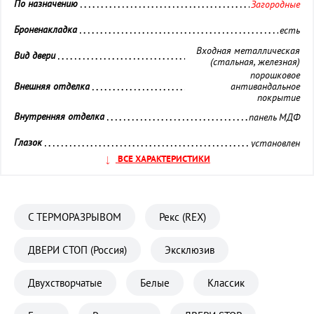
По назначению 
Загородные
Броненакладка 
есть
Входная металлическая
Вид двери 
(стальная, железная)
порошковое
Внешняя отделка 
антивандальное
покрытие
Внутренняя отделка 
панель МДФ
Глазок 
установлен
ВСЕ ХАРАКТЕРИСТИКИ
Замок дополнительный 
Гардиан (Сувальдный)
Замок основной 
Гардиан (Цилиндровый)
С ТЕРМОРАЗРЫВОМ
Рекс (REX)
Звуко- и Теплоизоляция 
повышенная
Кол-во контуров уплотнения 
3 контура
ДВЕРИ СТОП (Россия)
Эксклюзив
Материал полотна 
Металл
Двухстворчатые
Белые
Классик
Ночная задвижка 
установлена